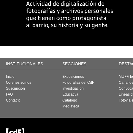
INSTITUCIONALES
SECCIONES
DESTA
Inicio
Exposiciones
MUFF, fes
Quiénes somos
Fotografías del CdF
Canal d
Suscripción
Investigación
Convoca
FAQ
Educativa
Líneas d
Contacto
Catálogo
Fotoviaj
Mediateca