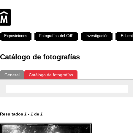
Exposiciones
Fotografías del CdF
Investigación
Educat
Catálogo de fotografías
General
Catálogo de fotografías
Resultados
1
-
1
de
1