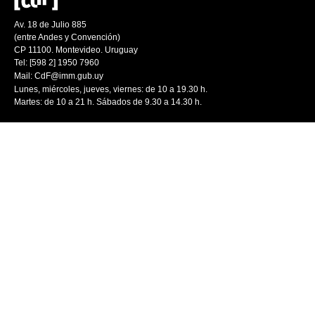
Av. 18 de Julio 885
(entre Andes y Convención)
CP 11100. Montevideo. Uruguay
Tel: [598 2] 1950 7960
Mail:
CdF@imm.gub.uy
Lunes, miércoles, jueves, viernes: de 10 a 19.30 h.
Martes: de 10 a 21 h. Sábados de 9.30 a 14.30 h.