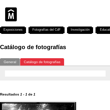
Exposiciones
Fotografías del CdF
Investigación
Educat
Catálogo de fotografías
General
Catálogo de fotografías
Resultados
1
-
1
de
1