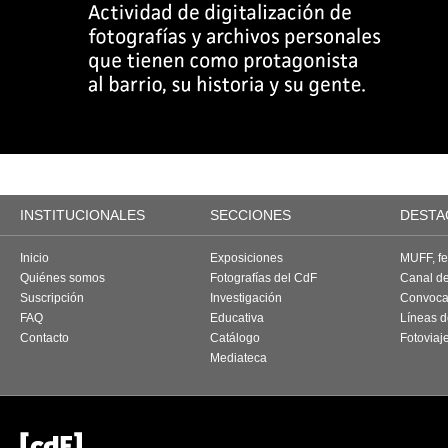
INSTITUCIONALES
SECCIONES
DESTA
Inicio
Exposiciones
MUFF, fes
Quiénes somos
Fotografías del CdF
Canal d
Suscripción
Investigación
Convoca
FAQ
Educativa
Líneas d
Contacto
Catálogo
Fotoviaj
Mediateca