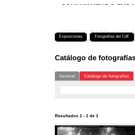
Exposiciones
Fotografías del CdF
Catálogo de fotografía
General
Catálogo de fotografías
Resultados
1
-
1
de
1