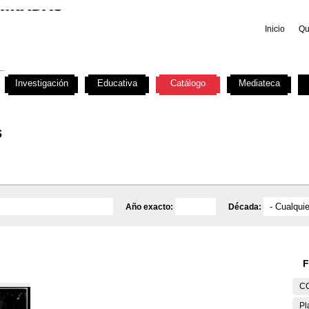
Inicio
Qu
Investigación
Educativa
Catálogo
Mediateca
s
Año exacto:
Década:
F
C
Pl