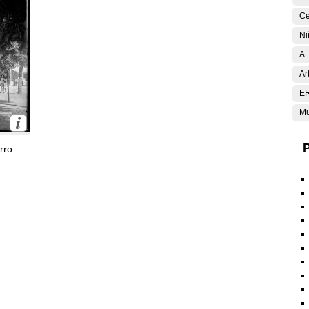
Ce
Ni
A
Ar
E
Mu
P
rro.