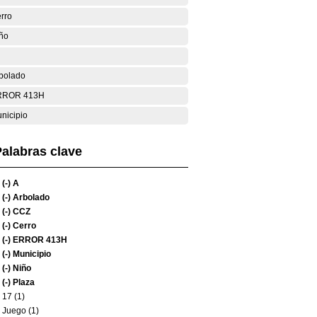
rro
ño
bolado
RROR 413H
nicipio
alabras clave
(-)
A
(-)
Arbolado
(-)
CCZ
(-)
Cerro
(-)
ERROR 413H
(-)
Municipio
(-)
Niño
(-)
Plaza
17 (1)
Juego (1)