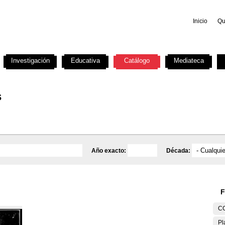
Inicio
Qu
Investigación
Educativa
Catálogo
Mediateca
s
Año exacto:
Década:
F
C
Pl