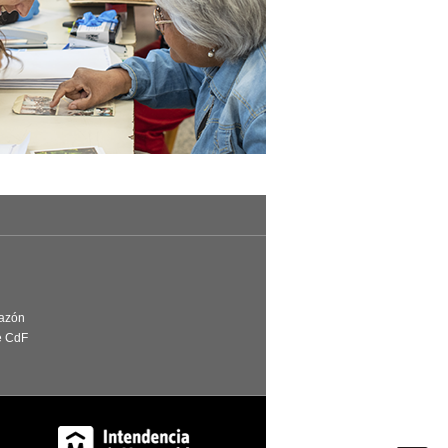
Razón
e CdF