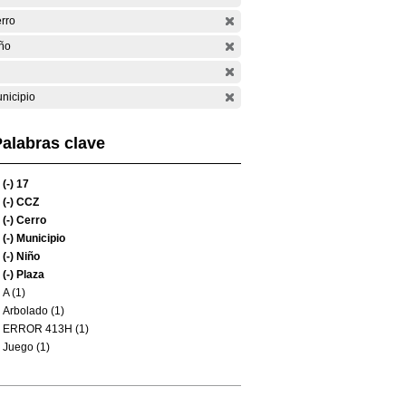
rro
ño
nicipio
alabras clave
(-)
17
(-)
CCZ
(-)
Cerro
(-)
Municipio
(-)
Niño
(-)
Plaza
A (1)
Arbolado (1)
ERROR 413H (1)
Juego (1)