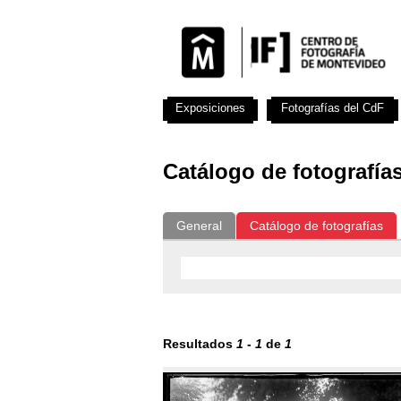
Exposiciones
Fotografías del CdF
Catálogo de fotografía
General
Catálogo de fotografías
Resultados
1
-
1
de
1