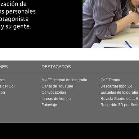
NES
DESTACADOS
nes
MUFF, festival de fotografía
CdF Tienda
as del CdF
Canal de YouTube
Descargar logo CdF
ión
Convocatorias
Escuelas de fotografía
Líneas de tiempo
Revista Sueño de la 
Fotoviaje
Recorrido 3D por Sed
a