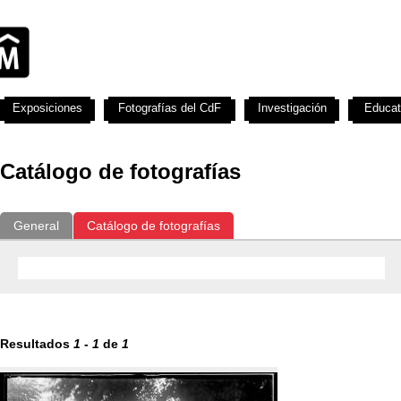
Exposiciones
Fotografías del CdF
Investigación
Educat
Catálogo de fotografías
General
Catálogo de fotografías
Resultados
1
-
1
de
1