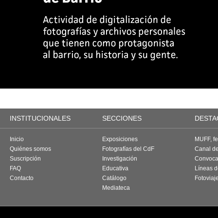
INSTITUCIONALES
SECCIONES
DESTA
Inicio
Exposiciones
MUFF, fes
Quiénes somos
Fotografías del CdF
Canal d
Suscripción
Investigación
Convoca
FAQ
Educativa
Líneas d
Contacto
Catálogo
Fotoviaj
Mediateca