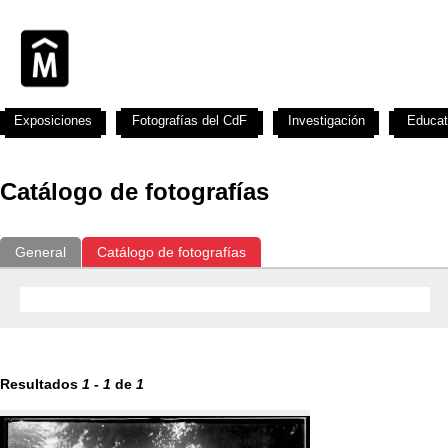
Exposiciones
Fotografías del CdF
Investigación
Educat
Catálogo de fotografías
General
Catálogo de fotografías
Resultados
1
-
1
de
1