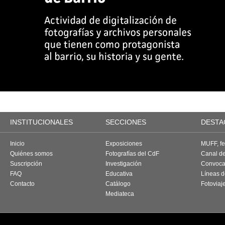
INSTITUCIONALES
SECCIONES
DESTA
Inicio
Exposiciones
MUFF, fes
Quiénes somos
Fotografías del CdF
Canal d
Suscripción
Investigación
Convoca
FAQ
Educativa
Líneas d
Contacto
Catálogo
Fotoviaj
Mediateca