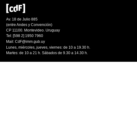
Av. 18 de Julio 885
(entre Andes y Convención)
CP 11100. Montevideo. Uruguay
Tel: [598 2] 1950 7960
Mail:
CdF@imm.gub.uy
Lunes, miércoles, jueves, viernes: de 10 a 19.30 h.
Martes: de 10 a 21 h. Sábados de 9.30 a 14.30 h.