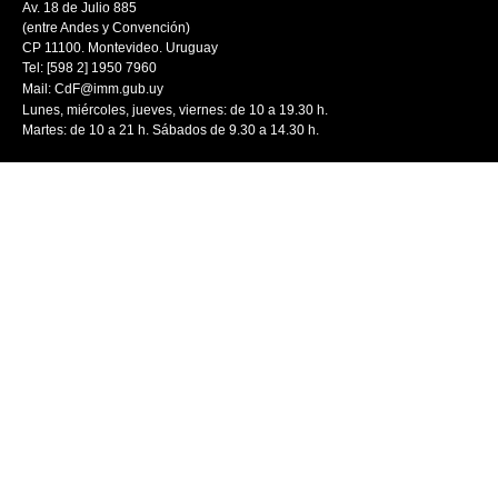
Av. 18 de Julio 885
(entre Andes y Convención)
CP 11100. Montevideo. Uruguay
Tel: [598 2] 1950 7960
Mail:
CdF@imm.gub.uy
Lunes, miércoles, jueves, viernes: de 10 a 19.30 h.
Martes: de 10 a 21 h. Sábados de 9.30 a 14.30 h.