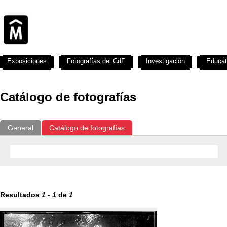
Exposiciones
Fotografías del CdF
Investigación
Educat
Catálogo de fotografías
General
Catálogo de fotografías
Resultados
1
-
1
de
1