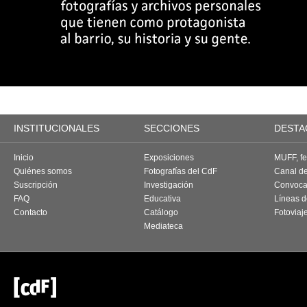
INSTITUCIONALES
SECCIONES
DESTA
Inicio
Exposiciones
MUFF, fes
Quiénes somos
Fotografías del CdF
Canal d
Suscripción
Investigación
Convoca
FAQ
Educativa
Líneas d
Contacto
Catálogo
Fotoviaj
Mediateca