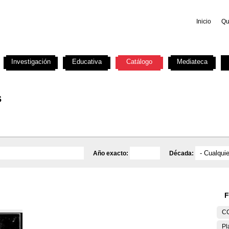
Inicio
Qu
Investigación
Educativa
Catálogo
Mediateca
s
Año exacto:
Década:
F
C
Pl