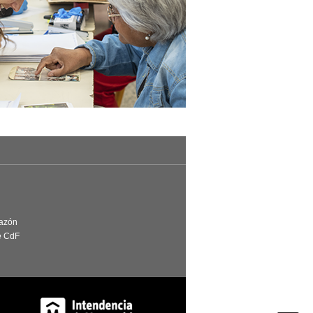
Razón
e CdF