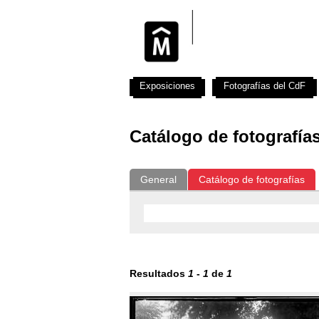
Exposiciones
Fotografías del CdF
Catálogo de fotografía
General
Catálogo de fotografías
Resultados
1
-
1
de
1