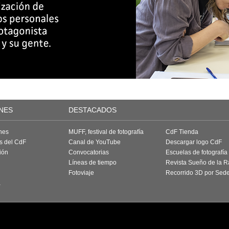
NES
DESTACADOS
nes
MUFF, festival de fotografía
CdF Tienda
as del CdF
Canal de YouTube
Descargar logo CdF
ión
Convocatorias
Escuelas de fotografía
Líneas de tiempo
Revista Sueño de la 
Fotoviaje
Recorrido 3D por Sed
a