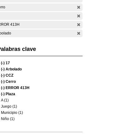
rro
RROR 413H
bolado
alabras clave
(-)
17
(-)
Arbolado
(-)
CCZ
(-)
Cerro
(-)
ERROR 413H
(-)
Plaza
A (1)
Juego (1)
Municipio (1)
Niño (1)