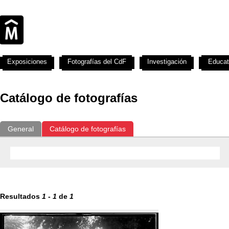
Exposiciones
Fotografías del CdF
Investigación
Educat
Catálogo de fotografías
General
Catálogo de fotografías
Resultados
1
-
1
de
1