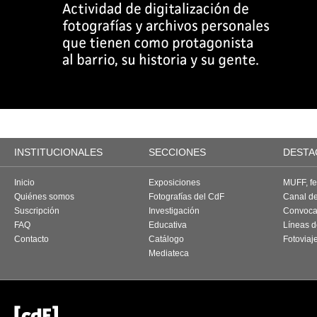
INSTITUCIONALES
SECCIONES
DESTA
Inicio
Exposiciones
MUFF, fes
Quiénes somos
Fotografías del CdF
Canal d
Suscripción
Investigación
Convoca
FAQ
Educativa
Líneas d
Contacto
Catálogo
Fotoviaj
Mediateca