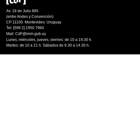
Av. 18 de Julio 885
(entre Andes y Convención)
CP 11100. Montevideo. Uruguay
Tel: [598 2] 1950 7960
Mail:
CdF@imm.gub.uy
Lunes, miércoles, jueves, viernes: de 10 a 19.30 h.
Martes: de 10 a 21 h. Sábados de 9.30 a 14.30 h.