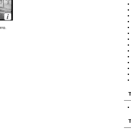
rro.
T
T