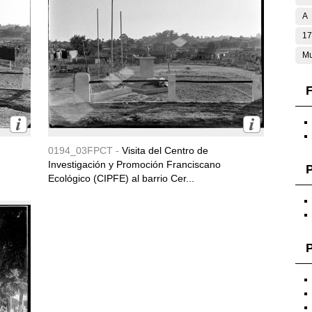
A
17
Mu
F
0194_03FPCT -
Visita del Centro de
Investigación y Promoción Franciscano
Ecológico (CIPFE) al barrio Cer...
P