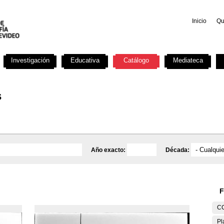
Inicio
Qu
Investigación
Educativa
Catálogo
Mediateca
s
Año exacto:
Década:
F
C
Pl