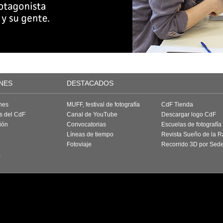
NES
DESTACADOS
nes
MUFF, festival de fotografía
CdF Tienda
as del CdF
Canal de YouTube
Descargar logo CdF
ión
Convocatorias
Escuelas de fotografía
Líneas de tiempo
Revista Sueño de la 
Fotoviaje
Recorrido 3D por Sed
a