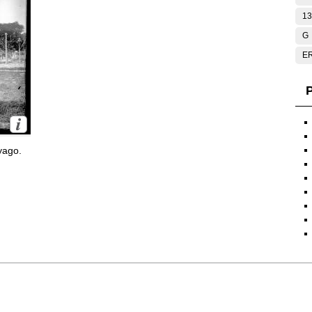
13
G
E
P
yago.