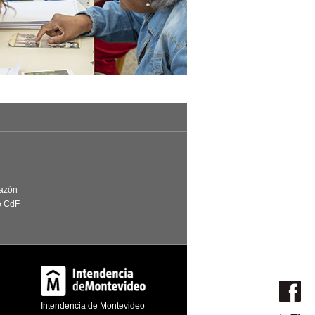
Razón
e CdF
Intendencia de Montevideo