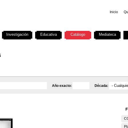
Inicio
Qu
Investigación
Educativa
Catálogo
Mediateca
s
Año exacto:
Década:
F
C
Pl