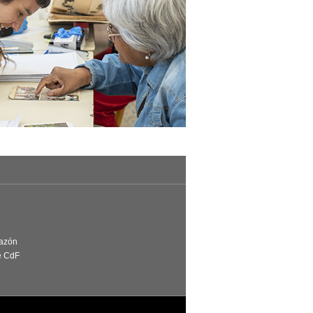
Razón
e CdF