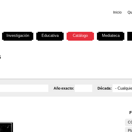
Inicio
Qu
Investigación
Educativa
Catálogo
Mediateca
s
Año exacto:
Década:
F
C
Pl