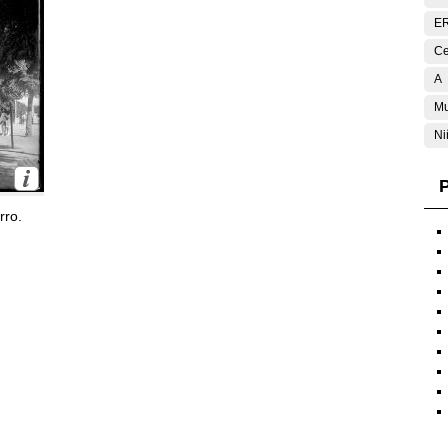
E
Ce
A
Mu
Ni
P
rro.