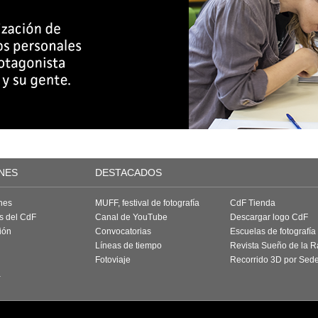
NES
DESTACADOS
nes
MUFF, festival de fotografía
CdF Tienda
as del CdF
Canal de YouTube
Descargar logo CdF
ión
Convocatorias
Escuelas de fotografía
Líneas de tiempo
Revista Sueño de la 
Fotoviaje
Recorrido 3D por Sed
a