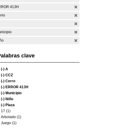
RROR 413H
rro
nicipio
ño
alabras clave
(-)
A
(-)
CCZ
(-)
Cerro
(-)
ERROR 413H
(-)
Municipio
(-)
Niño
(-)
Plaza
17 (1)
Arbolado (1)
Juego (1)