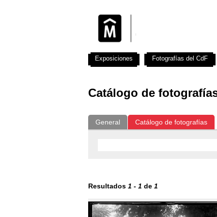
Exposiciones
Fotografías del CdF
Catálogo de fotografía
General
Catálogo de fotografías
Resultados
1
-
1
de
1