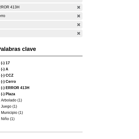
RROR 413H
rro
alabras clave
(-)
17
(-)
A
(-)
CCZ
(-)
Cerro
(-)
ERROR 413H
(-)
Plaza
Arbolado (1)
Juego (1)
Municipio (1)
Niño (1)