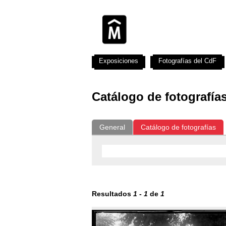
Exposiciones
Fotografías del CdF
Catálogo de fotografía
General
Catálogo de fotografías
Resultados
1
-
1
de
1