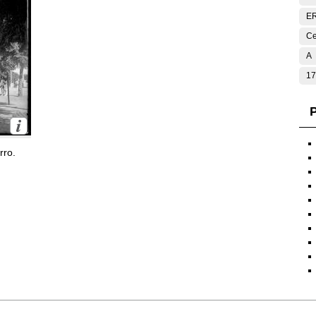
E
Ce
A
17
P
rro.