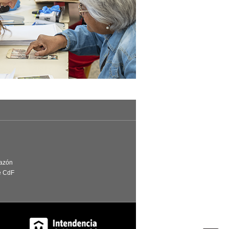
Razón
e CdF