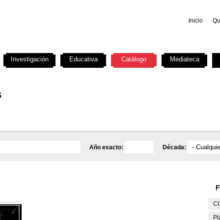
Inicio
Qu
Investigación
Educativa
Catálogo
Mediateca
s
Año exacto:
Década:
F
C
Pl