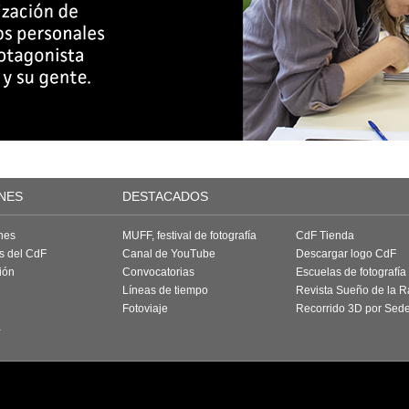
NES
DESTACADOS
nes
MUFF, festival de fotografía
CdF Tienda
as del CdF
Canal de YouTube
Descargar logo CdF
ión
Convocatorias
Escuelas de fotografía
Líneas de tiempo
Revista Sueño de la 
Fotoviaje
Recorrido 3D por Sed
a