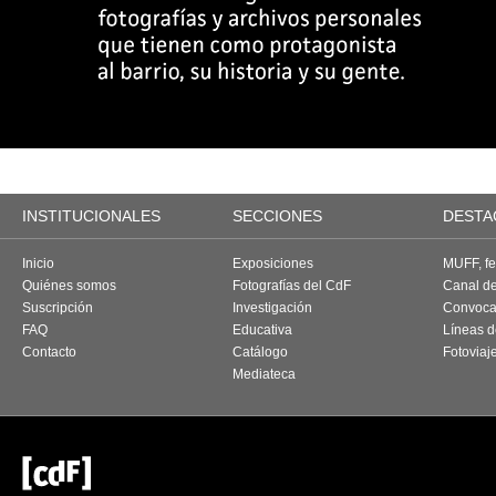
INSTITUCIONALES
SECCIONES
DESTA
Inicio
Exposiciones
MUFF, fes
Quiénes somos
Fotografías del CdF
Canal d
Suscripción
Investigación
Convoca
FAQ
Educativa
Líneas d
Contacto
Catálogo
Fotoviaj
Mediateca