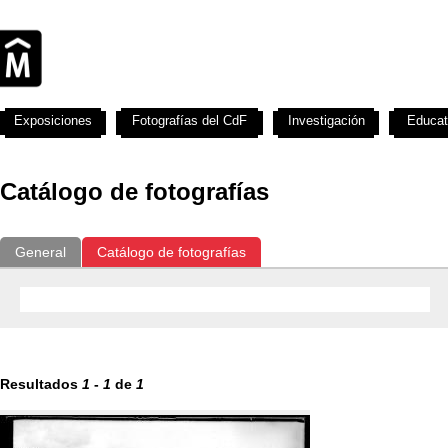
Exposiciones
Fotografías del CdF
Investigación
Educat
Catálogo de fotografías
General
Catálogo de fotografías
Resultados
1
-
1
de
1