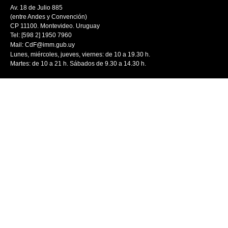
Av. 18 de Julio 885
(entre Andes y Convención)
CP 11100. Montevideo. Uruguay
Tel: [598 2] 1950 7960
Mail:
CdF@imm.gub.uy
Lunes, miércoles, jueves, viernes: de 10 a 19.30 h.
Martes: de 10 a 21 h. Sábados de 9.30 a 14.30 h.