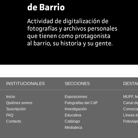
INSTITUCIONALES
SECCIONES
DESTA
Inicio
Exposiciones
MUFF, fes
Quiénes somos
Fotografías del CdF
Canal d
Suscripción
Investigación
Convoca
FAQ
Educativa
Líneas d
Contacto
Catálogo
Fotoviaj
Mediateca