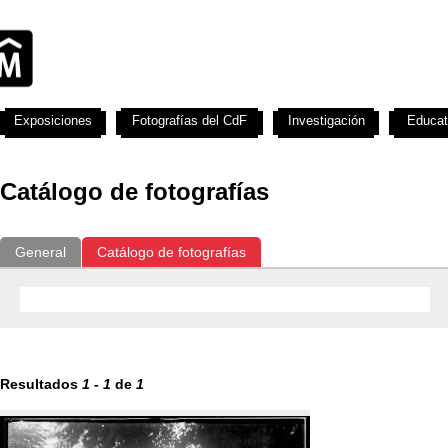
Exposiciones
Fotografías del CdF
Investigación
Educat
Catálogo de fotografías
General
Catálogo de fotografías
Resultados
1
-
1
de
1