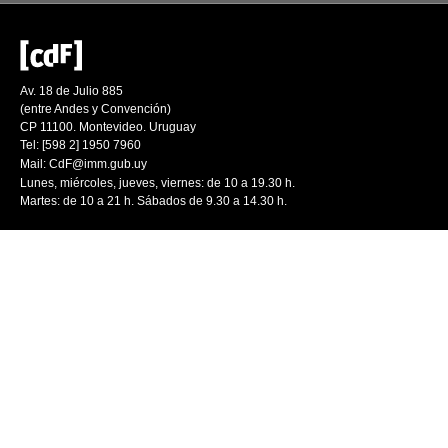
Av. 18 de Julio 885
(entre Andes y Convención)
CP 11100. Montevideo. Uruguay
Tel: [598 2] 1950 7960
Mail:
CdF@imm.gub.uy
Lunes, miércoles, jueves, viernes: de 10 a 19.30 h.
Martes: de 10 a 21 h. Sábados de 9.30 a 14.30 h.