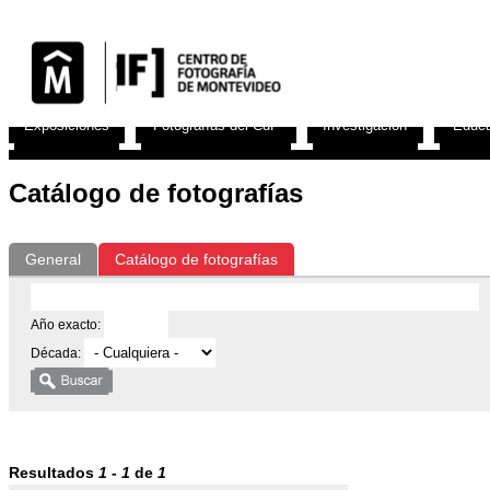
Exposiciones
Fotografías del CdF
Investigación
Educa
Catálogo de fotografías
General
Catálogo de fotografías
Año exacto:
Década:
Resultados
1
-
1
de
1