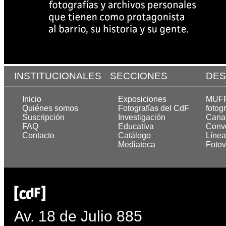
INSTITUCIONALES
SECCIONES
DES
Inicio
Exposiciones
MUFF,
Quiénes somos
Fotografías del CdF
fotogr
Suscripción
Investigación
Cana
FAQ
Educativa
Convo
Contacto
Catálogo
Línea
Mediateca
Fotov
Av. 18 de Julio 885