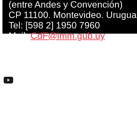
(entre Andes y Convención)
CP 11100. Montevideo. Urugua
Tel: [598 2] 1950 7960
Mail:
CdF@imm.gub.uy
Lunes, miércoles, jueves, viern
Martes: de 10 a 21 h. Sábados 