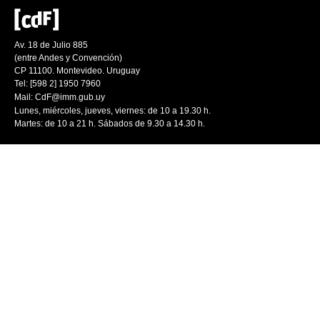
Av. 18 de Julio 885
(entre Andes y Convención)
CP 11100. Montevideo. Uruguay
Tel: [598 2] 1950 7960
Mail:
CdF@imm.gub.uy
Lunes, miércoles, jueves, viernes: de 10 a 19.30 h.
Martes: de 10 a 21 h. Sábados de 9.30 a 14.30 h.