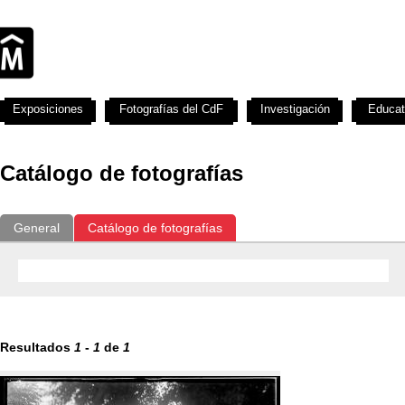
Exposiciones
Fotografías del CdF
Investigación
Educat
Catálogo de fotografías
General
Catálogo de fotografías
Resultados
1
-
1
de
1