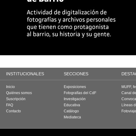
INSTITUCIONALES
SECCIONES
DESTA
Inicio
Exposiciones
MUFF, fes
Quiénes somos
Fotografías del CdF
Canal d
Suscripción
Investigación
Convoca
FAQ
Educativa
Líneas d
Contacto
Catálogo
Fotoviaj
Mediateca