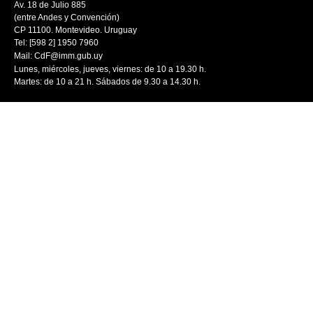
Av. 18 de Julio 885
(entre Andes y Convención)
CP 11100. Montevideo. Uruguay
Tel: [598 2] 1950 7960
Mail:
CdF@imm.gub.uy
Lunes, miércoles, jueves, viernes: de 10 a 19.30 h.
Martes: de 10 a 21 h. Sábados de 9.30 a 14.30 h.