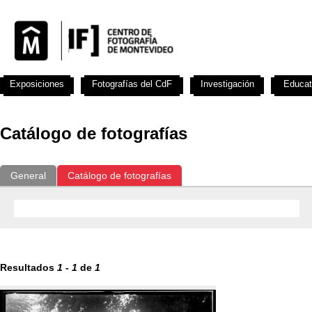
Exposiciones
Fotografías del CdF
Investigación
Educat
Catálogo de fotografías
General
Catálogo de fotografías
Resultados
1
-
1
de
1