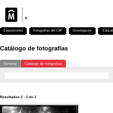
Exposiciones
Fotografías del CdF
Investigación
Educat
Catálogo de fotografías
General
Catálogo de fotografías
Resultados
1
-
1
de
1