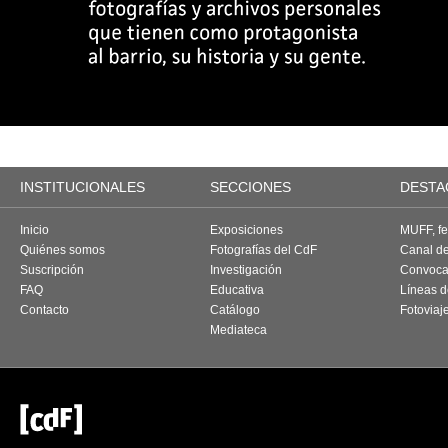
INSTITUCIONALES
SECCIONES
DESTA
Inicio
Exposiciones
MUFF, fes
Quiénes somos
Fotografías del CdF
Canal d
Suscripción
Investigación
Convoca
FAQ
Educativa
Líneas d
Contacto
Catálogo
Fotoviaj
Mediateca