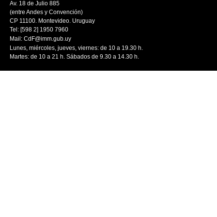
Av. 18 de Julio 885
(entre Andes y Convención)
CP 11100. Montevideo. Uruguay
Tel: [598 2] 1950 7960
Mail:
CdF@imm.gub.uy
Lunes, miércoles, jueves, viernes: de 10 a 19.30 h.
Martes: de 10 a 21 h. Sábados de 9.30 a 14.30 h.