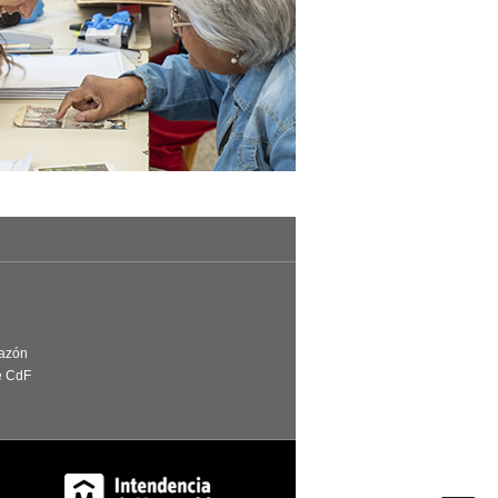
Razón
e CdF