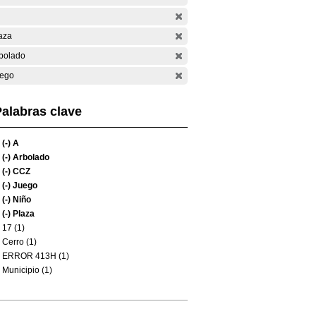
aza
bolado
ego
alabras clave
(-)
A
(-)
Arbolado
(-)
CCZ
(-)
Juego
(-)
Niño
(-)
Plaza
17 (1)
Cerro (1)
ERROR 413H (1)
Municipio (1)