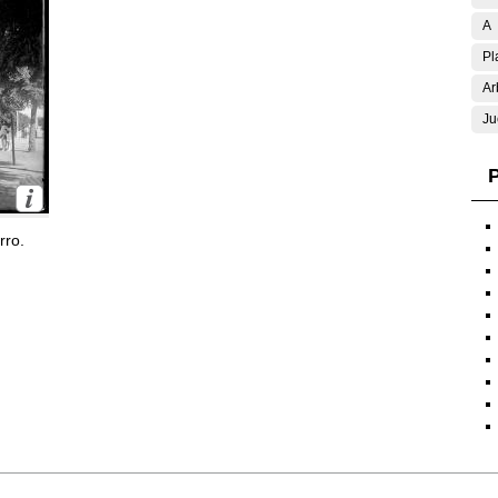
A
Pl
Ar
Ju
P
rro.