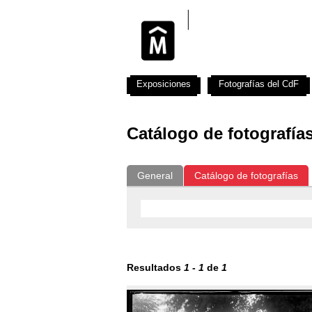
Exposiciones
Fotografías del CdF
Catálogo de fotografía
General
Catálogo de fotografías
Resultados
1
-
1
de
1