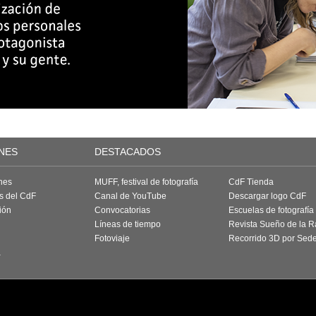
NES
DESTACADOS
nes
MUFF, festival de fotografía
CdF Tienda
as del CdF
Canal de YouTube
Descargar logo CdF
ión
Convocatorias
Escuelas de fotografía
Líneas de tiempo
Revista Sueño de la 
Fotoviaje
Recorrido 3D por Sed
a