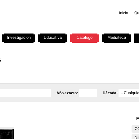
Inicio
Qu
Investigación
Educativa
Catálogo
Mediateca
s
Año exacto:
Década:
F
C
Ni