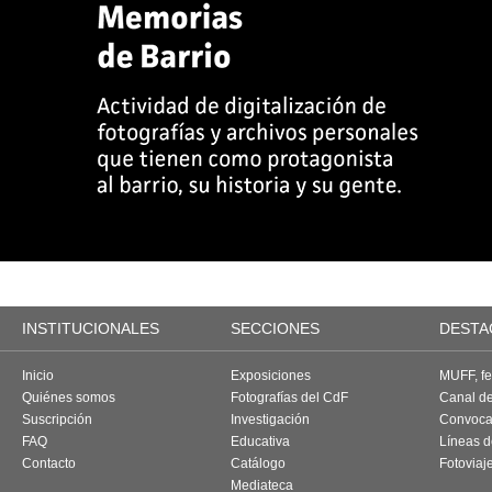
INSTITUCIONALES
SECCIONES
DESTA
Inicio
Exposiciones
MUFF, fes
Quiénes somos
Fotografías del CdF
Canal d
Suscripción
Investigación
Convoca
FAQ
Educativa
Líneas d
Contacto
Catálogo
Fotoviaj
Mediateca