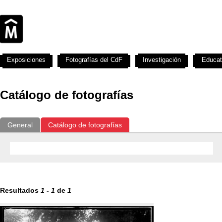
Exposiciones
Fotografías del CdF
Investigación
Educat
Catálogo de fotografías
General
Catálogo de fotografías
Resultados
1
-
1
de
1