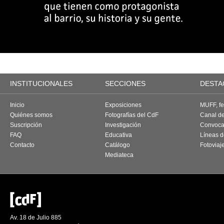
INSTITUCIONALES
SECCIONES
DESTA
Inicio
Exposiciones
MUFF, fes
Quiénes somos
Fotografías del CdF
Canal d
Suscripción
Investigación
Convoca
FAQ
Educativa
Líneas d
Contacto
Catálogo
Fotoviaj
Mediateca
Av. 18 de Julio 885