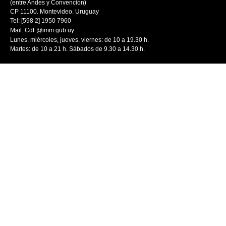
(entre Andes y Convención)
CP 11100. Montevideo. Uruguay
Tel: [598 2] 1950 7960
Mail:
CdF@imm.gub.uy
Lunes, miércoles, jueves, viernes: de 10 a 19.30 h.
Martes: de 10 a 21 h. Sábados de 9.30 a 14.30 h.