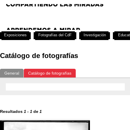
Exposiciones
Fotografías del CdF
Investigación
Educat
Catálogo de fotografías
General
Catálogo de fotografías
Resultados
1
-
1
de
1