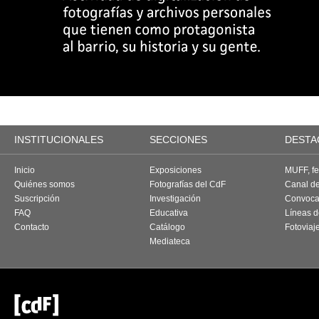
INSTITUCIONALES
SECCIONES
DESTA
Inicio
Exposiciones
MUFF, fes
Quiénes somos
Fotografías del CdF
Canal d
Suscripción
Investigación
Convoca
FAQ
Educativa
Líneas d
Contacto
Catálogo
Fotoviaj
Mediateca