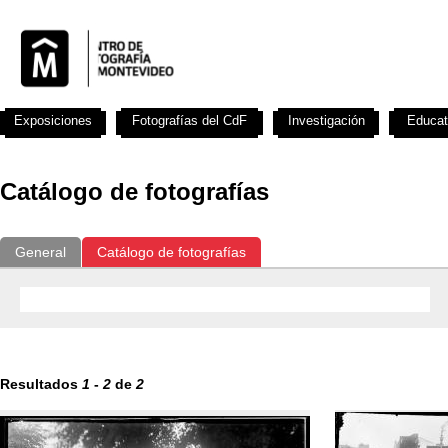
Exposiciones
Fotografías del CdF
Investigación
Educat
Catálogo de fotografías
General
Catálogo de fotografías
Resultados
1
-
2
de
2