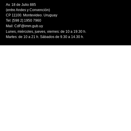
Av. 18 de Julio 885
(entre Andes y Convención)
CP 11100. Montevideo. Uruguay
Tel: [598 2] 1950 7960
Mail:
CdF@imm.gub.uy
Lunes, miércoles, jueves, viernes: de 10 a 19.30 h.
Martes: de 10 a 21 h. Sábados de 9.30 a 14.30 h.