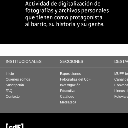
INSTITUCIONALES
SECCIONES
DESTA
Inicio
Exposiciones
MUFF, fes
Quiénes somos
Fotografías del CdF
Canal d
Suscripción
Investigación
Convoca
FAQ
Educativa
Líneas d
Contacto
Catálogo
Fotoviaj
Mediateca