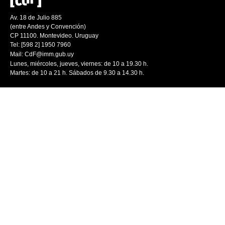
Av. 18 de Julio 885
(entre Andes y Convención)
CP 11100. Montevideo. Uruguay
Tel: [598 2] 1950 7960
Mail:
CdF@imm.gub.uy
Lunes, miércoles, jueves, viernes: de 10 a 19.30 h.
Martes: de 10 a 21 h. Sábados de 9.30 a 14.30 h.