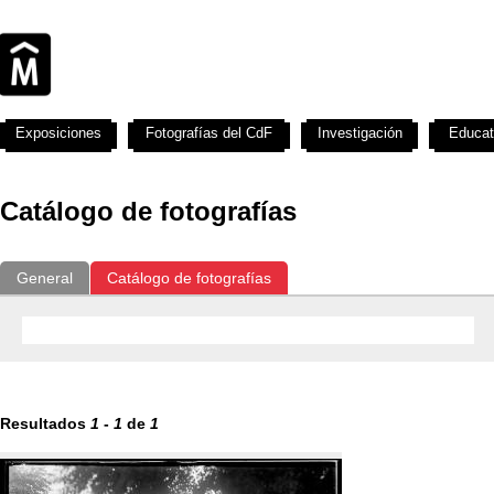
Exposiciones
Fotografías del CdF
Investigación
Educat
Catálogo de fotografías
General
Catálogo de fotografías
Resultados
1
-
1
de
1