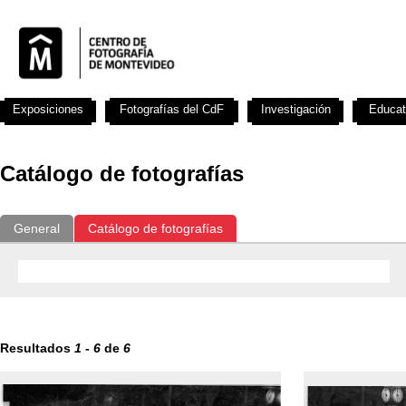
Exposiciones
Fotografías del CdF
Investigación
Educat
Catálogo de fotografías
General
Catálogo de fotografías
Resultados
1
-
6
de
6