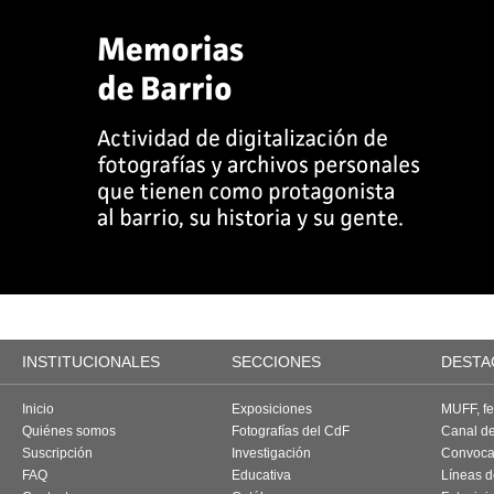
INSTITUCIONALES
SECCIONES
DESTA
Inicio
Exposiciones
MUFF, fes
Quiénes somos
Fotografías del CdF
Canal d
Suscripción
Investigación
Convoca
FAQ
Educativa
Líneas d