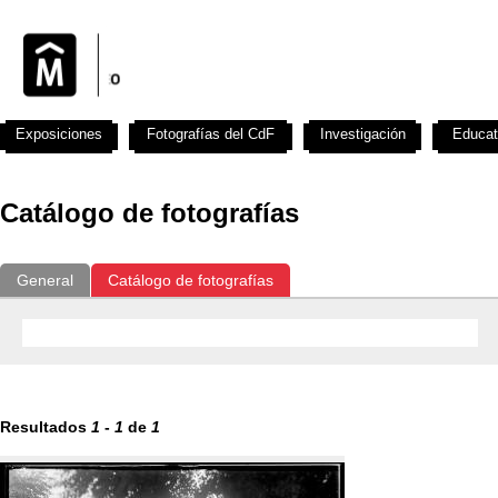
Exposiciones
Fotografías del CdF
Investigación
Educat
Catálogo de fotografías
General
Catálogo de fotografías
Resultados
1
-
1
de
1