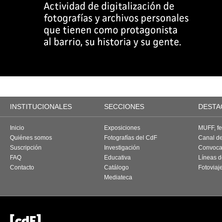
INSTITUCIONALES
SECCIONES
DESTA
Inicio
Exposiciones
MUFF, fes
Quiénes somos
Fotografías del CdF
Canal d
Suscripción
Investigación
Convoca
FAQ
Educativa
Líneas d
Contacto
Catálogo
Fotoviaj
Mediateca