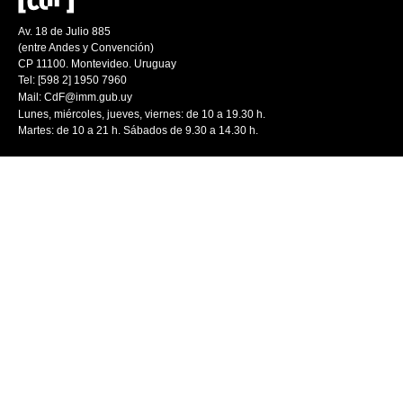
Av. 18 de Julio 885
(entre Andes y Convención)
CP 11100. Montevideo. Uruguay
Tel: [598 2] 1950 7960
Mail:
CdF@imm.gub.uy
Lunes, miércoles, jueves, viernes: de 10 a 19.30 h.
Martes: de 10 a 21 h. Sábados de 9.30 a 14.30 h.