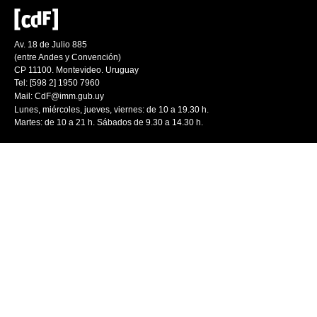
Av. 18 de Julio 885
(entre Andes y Convención)
CP 11100. Montevideo. Uruguay
Tel: [598 2] 1950 7960
Mail:
CdF@imm.gub.uy
Lunes, miércoles, jueves, viernes: de 10 a 19.30 h.
Martes: de 10 a 21 h. Sábados de 9.30 a 14.30 h.