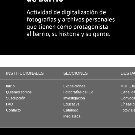
INSTITUCIONALES
SECCIONES
DESTA
Inicio
Exposiciones
MUFF, fes
Quiénes somos
Fotografías del CdF
Canal d
Suscripción
Investigación
Convoca
FAQ
Educativa
Líneas d
Contacto
Catálogo
Fotoviaj
Mediateca