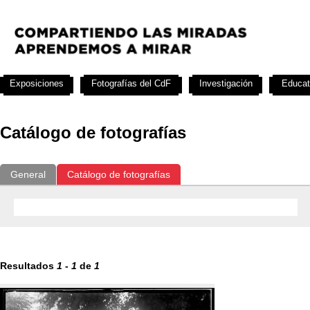
Exposiciones
Fotografías del CdF
Investigación
Educat
Catálogo de fotografías
General
Catálogo de fotografías
Resultados
1
-
1
de
1