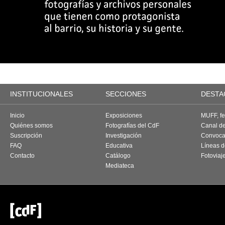
INSTITUCIONALES
SECCIONES
DESTA
Inicio
Exposiciones
MUFF, fes
Quiénes somos
Fotografías del CdF
Canal d
Suscripción
Investigación
Convoca
FAQ
Educativa
Líneas d
Contacto
Catálogo
Fotoviaj
Mediateca