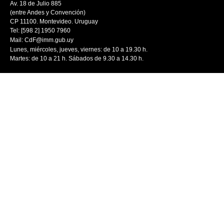
Av. 18 de Julio 885
(entre Andes y Convención)
CP 11100. Montevideo. Uruguay
Tel: [598 2] 1950 7960
Mail:
CdF@imm.gub.uy
Lunes, miércoles, jueves, viernes: de 10 a 19.30 h.
Martes: de 10 a 21 h. Sábados de 9.30 a 14.30 h.