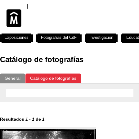
Exposiciones
Fotografías del CdF
Investigación
Educat
Catálogo de fotografías
General
Catálogo de fotografías
Resultados
1
-
1
de
1