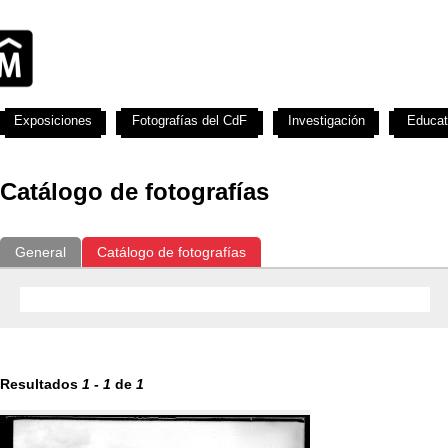
Exposiciones
Fotografías del CdF
Investigación
Educat
Catálogo de fotografías
General
Catálogo de fotografías
Resultados
1
-
1
de
1