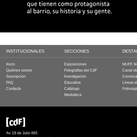
INSTITUCIONALES
SECCIONES
DESTA
Inicio
Exposiciones
MUFF, fes
Quiénes somos
Fotografías del CdF
Canal d
Suscripción
Investigación
Convoca
FAQ
Educativa
Líneas d
Contacto
Catálogo
Fotoviaj
Mediateca
Av. 18 de Julio 885