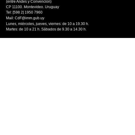
(entre Andes y Convención)
CP 11100. Montevideo. Uruguay
Tel: [598 2] 1950 7960
Mail:
CdF@imm.gub.uy
Lunes, miércoles, jueves, viernes: de 10 a 19.30 h.
Martes: de 10 a 21 h. Sábados de 9.30 a 14.30 h.