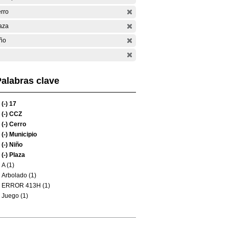
rro
aza
ño
alabras clave
(-)
17
(-)
CCZ
(-)
Cerro
(-)
Municipio
(-)
Niño
(-)
Plaza
A (1)
Arbolado (1)
ERROR 413H (1)
Juego (1)