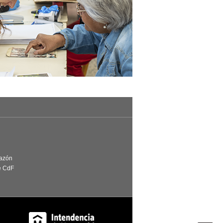
Razón
e CdF