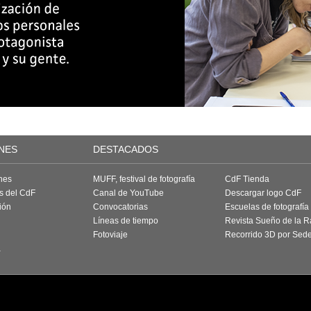
NES
DESTACADOS
nes
MUFF, festival de fotografía
CdF Tienda
as del CdF
Canal de YouTube
Descargar logo CdF
ión
Convocatorias
Escuelas de fotografía
Líneas de tiempo
Revista Sueño de la 
Fotoviaje
Recorrido 3D por Sed
a