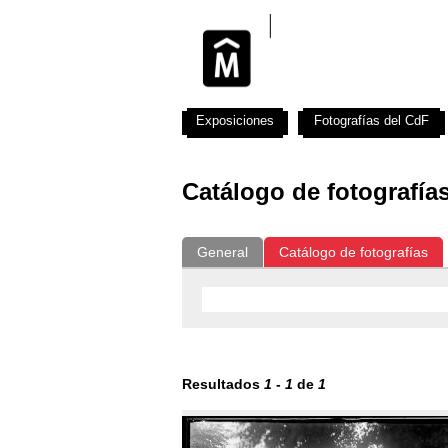
Exposiciones
Fotografías del CdF
Catálogo de fotografía
General
Catálogo de fotografías
Resultados
1
-
1
de
1