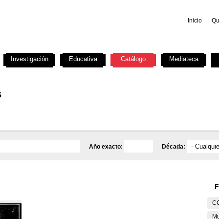
Inicio
Qu
Investigación
Educativa
Catálogo
Mediateca
s
Año exacto:
Década:
F
C
Mu