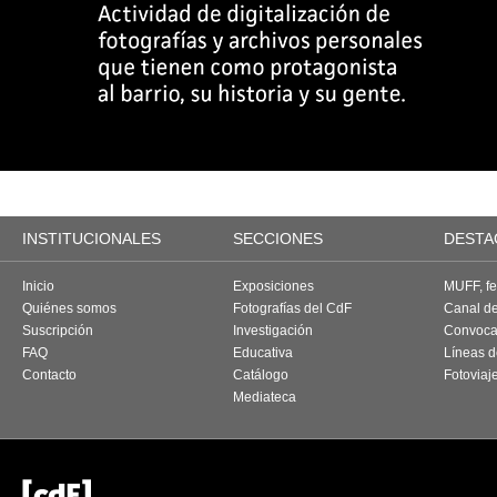
INSTITUCIONALES
SECCIONES
DESTA
Inicio
Exposiciones
MUFF, fes
Quiénes somos
Fotografías del CdF
Canal d
Suscripción
Investigación
Convoca
FAQ
Educativa
Líneas d
Contacto
Catálogo
Fotoviaj
Mediateca