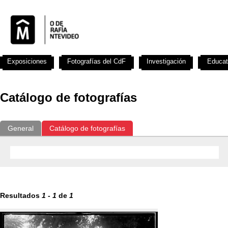
Exposiciones
Fotografías del CdF
Investigación
Educat
Catálogo de fotografías
General
Catálogo de fotografías
Resultados
1
-
1
de
1