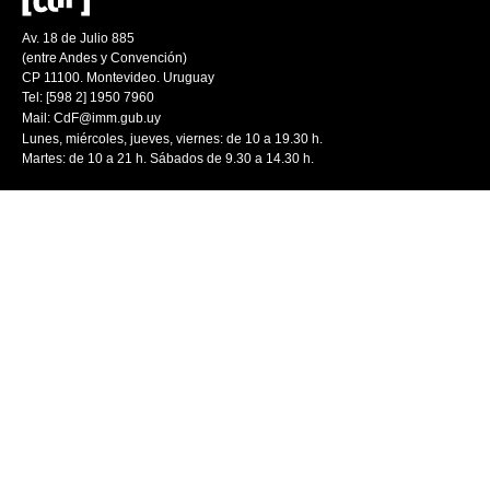
Av. 18 de Julio 885
(entre Andes y Convención)
CP 11100. Montevideo. Uruguay
Tel: [598 2] 1950 7960
Mail:
CdF@imm.gub.uy
Lunes, miércoles, jueves, viernes: de 10 a 19.30 h.
Martes: de 10 a 21 h. Sábados de 9.30 a 14.30 h.