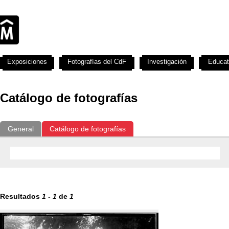
Exposiciones
Fotografías del CdF
Investigación
Educat
Catálogo de fotografías
General
Catálogo de fotografías
Resultados
1
-
1
de
1