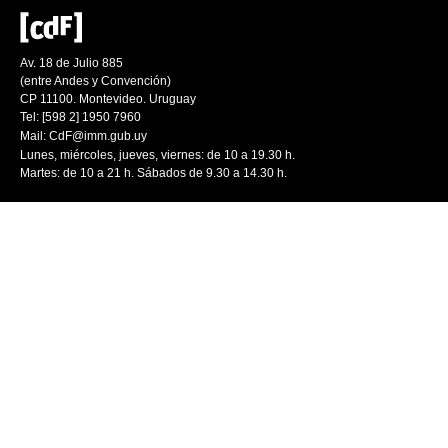
Av. 18 de Julio 885
(entre Andes y Convención)
CP 11100. Montevideo. Uruguay
Tel: [598 2] 1950 7960
Mail:
CdF@imm.gub.uy
Lunes, miércoles, jueves, viernes: de 10 a 19.30 h.
Martes: de 10 a 21 h. Sábados de 9.30 a 14.30 h.