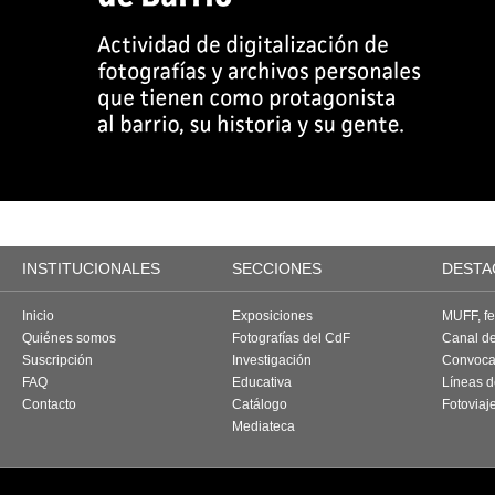
INSTITUCIONALES
SECCIONES
DESTA
Inicio
Exposiciones
MUFF, fes
Quiénes somos
Fotografías del CdF
Canal d
Suscripción
Investigación
Convoca
FAQ
Educativa
Líneas d
Contacto
Catálogo
Fotoviaj
Mediateca