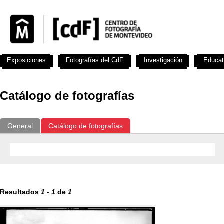
Exposiciones
Fotografías del CdF
Investigación
Educat
Catálogo de fotografías
General
Catálogo de fotografías
Resultados
1
-
1
de
1