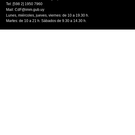
Tel: [598 2] 1950 7960
Mail:
CdF@imm.gub.uy
Lunes, miércoles, jueves, viernes: de 10 a 19.30 h.
Martes: de 10 a 21 h. Sábados de 9.30 a 14.30 h.