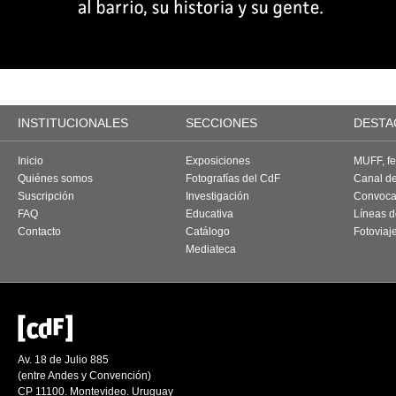
INSTITUCIONALES
SECCIONES
DESTA
Inicio
Exposiciones
MUFF, fes
Quiénes somos
Fotografías del CdF
Canal d
Suscripción
Investigación
Convoca
FAQ
Educativa
Líneas d
Contacto
Catálogo
Fotoviaj
Mediateca
Av. 18 de Julio 885
(entre Andes y Convención)
CP 11100. Montevideo. Uruguay