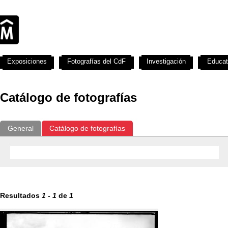
Exposiciones
Fotografías del CdF
Investigación
Educat
Catálogo de fotografías
General
Catálogo de fotografías
Resultados
1
-
1
de
1