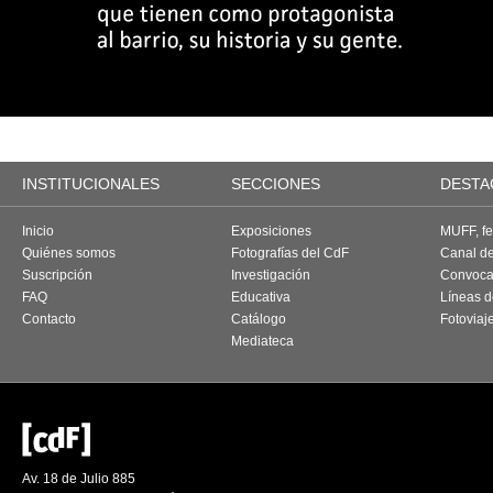
INSTITUCIONALES
SECCIONES
DESTA
Inicio
Exposiciones
MUFF, fes
Quiénes somos
Fotografías del CdF
Canal d
Suscripción
Investigación
Convoca
FAQ
Educativa
Líneas d
Contacto
Catálogo
Fotoviaj
Mediateca
Av. 18 de Julio 885