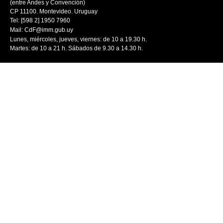
(entre Andes y Convención)
CP 11100. Montevideo. Uruguay
Tel: [598 2] 1950 7960
Mail:
CdF@imm.gub.uy
Lunes, miércoles, jueves, viernes: de 10 a 19.30 h.
Martes: de 10 a 21 h. Sábados de 9.30 a 14.30 h.