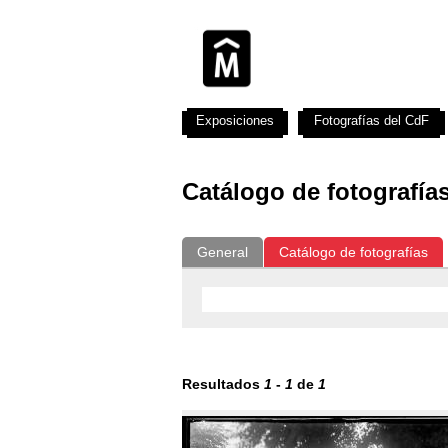
Exposiciones
Fotografías del CdF
Catálogo de fotografía
General
Catálogo de fotografías
Resultados
1
-
1
de
1