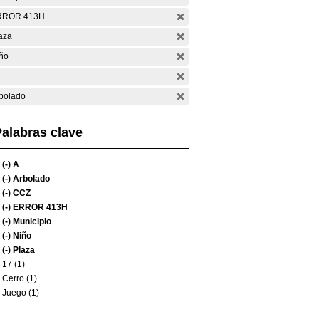
RROR 413H
aza
ño
bolado
alabras clave
(-)
A
(-)
Arbolado
(-)
CCZ
(-)
ERROR 413H
(-)
Municipio
(-)
Niño
(-)
Plaza
17 (1)
Cerro (1)
Juego (1)