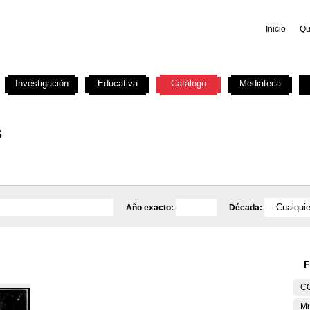
Inicio
Qu
Investigación
Educativa
Catálogo
Mediateca
s
Año exacto:
Década:
F
C
Mu