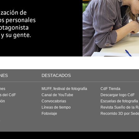
NES
DESTACADOS
nes
MUFF, festival de fotografía
CdF Tienda
as del CdF
Canal de YouTube
Descargar logo CdF
ión
Convocatorias
Escuelas de fotografía
Líneas de tiempo
Revista Sueño de la 
Fotoviaje
Recorrido 3D por Sed
a