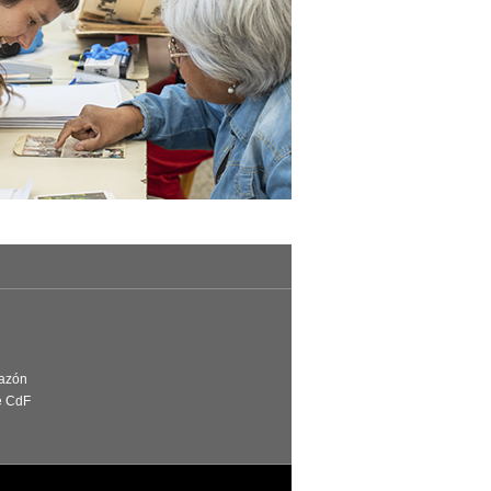
Razón
e CdF