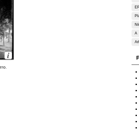
E
Pl
Ni
A
Ar
P
rro.