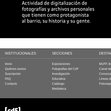
INSTITUCIONALES
SECCIONES
DESTA
Inicio
Exposiciones
MUFF, fes
Quiénes somos
Fotografías del CdF
Canal d
Suscripción
Investigación
Convoca
FAQ
Educativa
Líneas d
Contacto
Catálogo
Fotoviaj
Mediateca