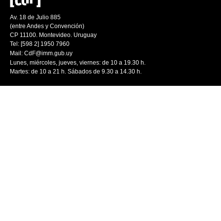
Av. 18 de Julio 885
(entre Andes y Convención)
CP 11100. Montevideo. Uruguay
Tel: [598 2] 1950 7960
Mail:
CdF@imm.gub.uy
Lunes, miércoles, jueves, viernes: de 10 a 19.30 h.
Martes: de 10 a 21 h. Sábados de 9.30 a 14.30 h.