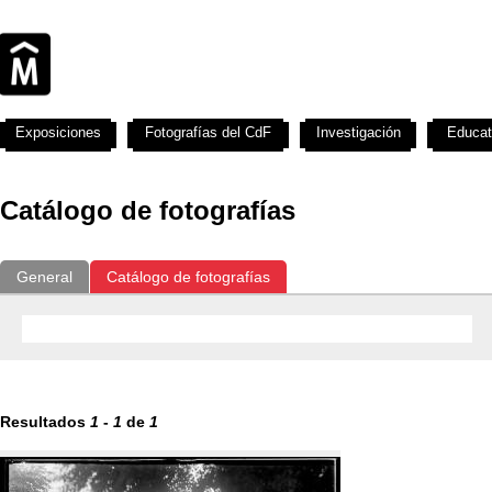
Exposiciones
Fotografías del CdF
Investigación
Educat
Catálogo de fotografías
General
Catálogo de fotografías
Resultados
1
-
1
de
1