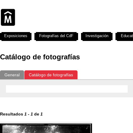
Exposiciones
Fotografías del CdF
Investigación
Educat
Catálogo de fotografías
General
Catálogo de fotografías
Resultados
1
-
1
de
1