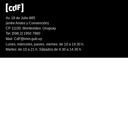
Av. 18 de Julio 885
(entre Andes y Convención)
CP 11100. Montevideo. Uruguay
Tel: [598 2] 1950 7960
Mail:
CdF@imm.gub.uy
Lunes, miércoles, jueves, viernes: de 10 a 19.30 h.
Martes: de 10 a 21 h. Sábados de 9.30 a 14.30 h.