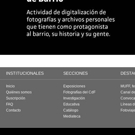
INSTITUCIONALES
SECCIONES
DESTA
Inicio
Exposiciones
MUFF, fes
Quiénes somos
Fotografías del CdF
Canal d
Suscripción
Investigación
Convoca
FAQ
Educativa
Líneas d
Contacto
Catálogo
Fotoviaj
Mediateca