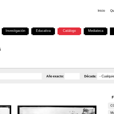
Inicio
Qu
Investigación
Educativa
Catálogo
Mediateca
s
Año exacto:
Década:
F
C
Mu