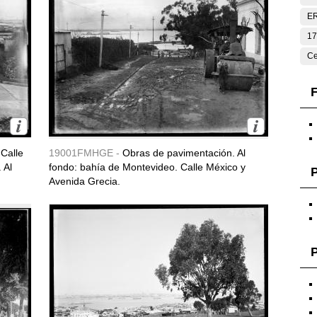
E
17
Ce
F
Calle
19001FMHGE -
Obras de pavimentación. Al
 Al
fondo: bahía de Montevideo. Calle México y
Avenida Grecia.
P