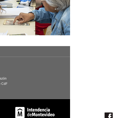
Razón
e CdF