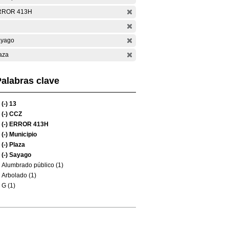
RROR 413H
yago
aza
alabras clave
(-)
13
(-)
CCZ
(-)
ERROR 413H
(-)
Municipio
(-)
Plaza
(-)
Sayago
Alumbrado público (1)
Arbolado (1)
G (1)