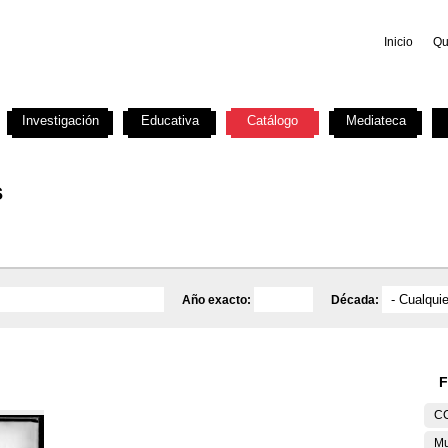
Inicio
Qu
Investigación
Educativa
Catálogo
Mediateca
s
Año exacto:
Década:
F
C
Mu