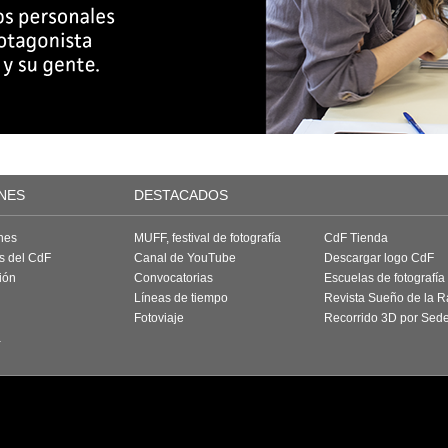
NES
DESTACADOS
nes
MUFF, festival de fotografía
CdF Tienda
as del CdF
Canal de YouTube
Descargar logo CdF
ión
Convocatorias
Escuelas de fotografía
Líneas de tiempo
Revista Sueño de la 
Fotoviaje
Recorrido 3D por Sed
a