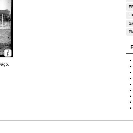
E
13
Sa
Pl
P
yago.