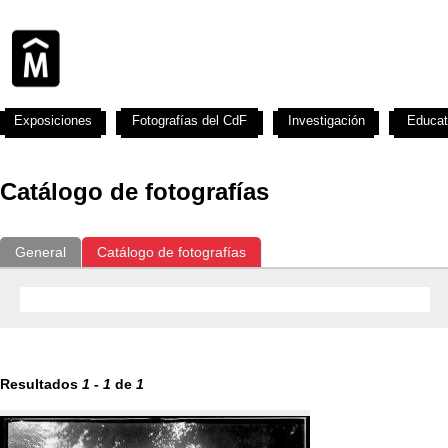
Exposiciones
Fotografías del CdF
Investigación
Educat
Catálogo de fotografías
General
Catálogo de fotografías
Resultados
1
-
1
de
1