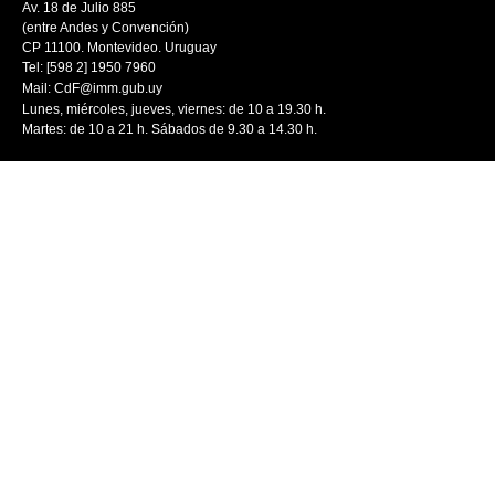
Av. 18 de Julio 885
(entre Andes y Convención)
CP 11100. Montevideo. Uruguay
Tel: [598 2] 1950 7960
Mail:
CdF@imm.gub.uy
Lunes, miércoles, jueves, viernes: de 10 a 19.30 h.
Martes: de 10 a 21 h. Sábados de 9.30 a 14.30 h.