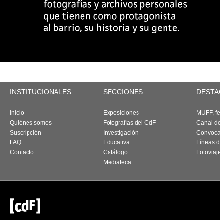
INSTITUCIONALES
SECCIONES
DESTA
Inicio
Exposiciones
MUFF, fes
Quiénes somos
Fotografías del CdF
Canal d
Suscripción
Investigación
Convoca
FAQ
Educativa
Líneas d
Contacto
Catálogo
Fotoviaj
Mediateca