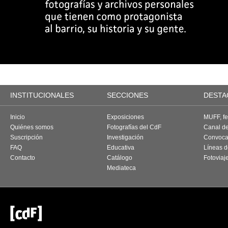
INSTITUCIONALES
SECCIONES
DESTA
Inicio
Exposiciones
MUFF, fes
Quiénes somos
Fotografías del CdF
Canal d
Suscripción
Investigación
Convoca
FAQ
Educativa
Líneas d
Contacto
Catálogo
Fotoviaj
Mediateca