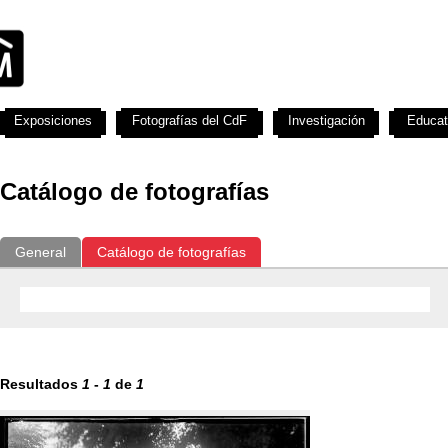
Exposiciones
Fotografías del CdF
Investigación
Educat
Catálogo de fotografías
General
Catálogo de fotografías
Resultados
1
-
1
de
1