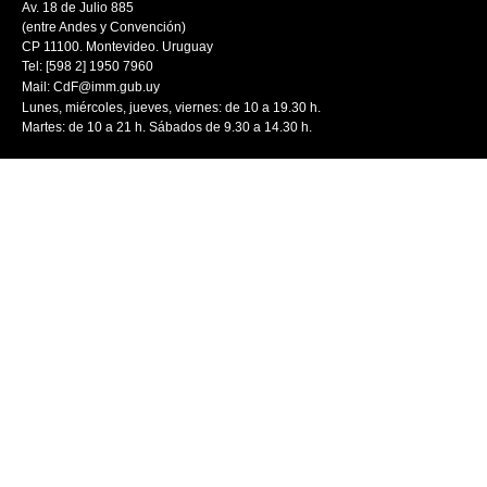
Av. 18 de Julio 885
(entre Andes y Convención)
CP 11100. Montevideo. Uruguay
Tel: [598 2] 1950 7960
Mail:
CdF@imm.gub.uy
Lunes, miércoles, jueves, viernes: de 10 a 19.30 h.
Martes: de 10 a 21 h. Sábados de 9.30 a 14.30 h.