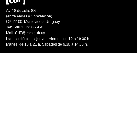
Av. 18 de Julio 885
(entre Andes y Convención)
CP 11100. Montevideo. Uruguay
Tel: [598 2] 1950 7960
Mail:
CdF@imm.gub.uy
Lunes, miércoles, jueves, viernes: de 10 a 19.30 h.
Martes: de 10 a 21 h. Sábados de 9.30 a 14.30 h.