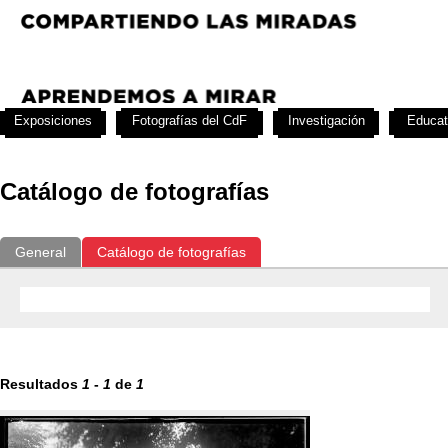
Exposiciones
Fotografías del CdF
Investigación
Educat
Catálogo de fotografías
General
Catálogo de fotografías
Resultados
1
-
1
de
1