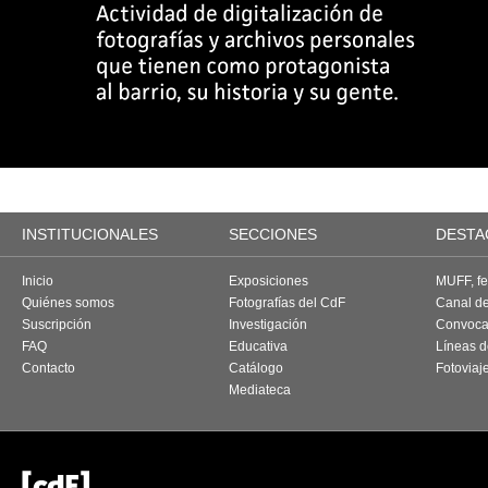
INSTITUCIONALES
SECCIONES
DESTA
Inicio
Exposiciones
MUFF, fes
Quiénes somos
Fotografías del CdF
Canal d
Suscripción
Investigación
Convoca
FAQ
Educativa
Líneas d
Contacto
Catálogo
Fotoviaj
Mediateca