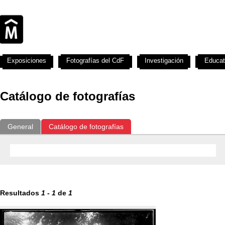
Exposiciones
Fotografías del CdF
Investigación
Educat
Catálogo de fotografías
General
Catálogo de fotografías
Resultados
1
-
1
de
1