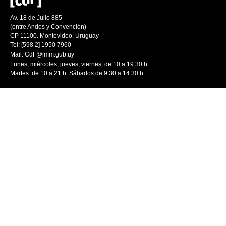
Av. 18 de Julio 885
(entre Andes y Convención)
CP 11100. Montevideo. Uruguay
Tel: [598 2] 1950 7960
Mail:
CdF@imm.gub.uy
Lunes, miércoles, jueves, viernes: de 10 a 19.30 h.
Martes: de 10 a 21 h. Sábados de 9.30 a 14.30 h.