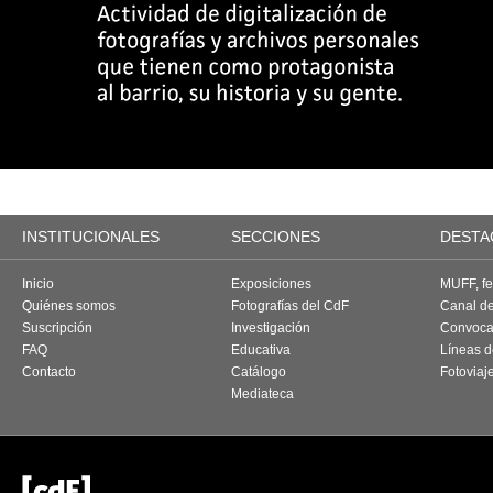
INSTITUCIONALES
SECCIONES
DESTA
Inicio
Exposiciones
MUFF, fes
Quiénes somos
Fotografías del CdF
Canal d
Suscripción
Investigación
Convoca
FAQ
Educativa
Líneas d
Contacto
Catálogo
Fotoviaj
Mediateca