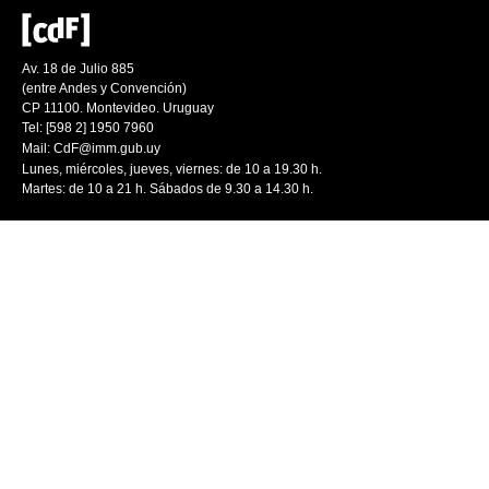
Av. 18 de Julio 885
(entre Andes y Convención)
CP 11100. Montevideo. Uruguay
Tel: [598 2] 1950 7960
Mail:
CdF@imm.gub.uy
Lunes, miércoles, jueves, viernes: de 10 a 19.30 h.
Martes: de 10 a 21 h. Sábados de 9.30 a 14.30 h.