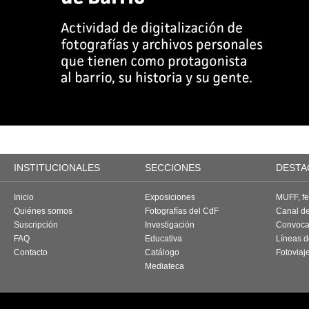
INSTITUCIONALES
SECCIONES
DESTA
Inicio
Exposiciones
MUFF, fes
Quiénes somos
Fotografías del CdF
Canal d
Suscripción
Investigación
Convoca
FAQ
Educativa
Líneas d
Contacto
Catálogo
Fotoviaj
Mediateca