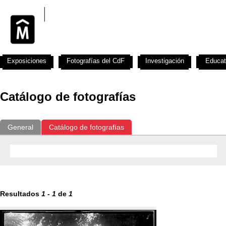
Exposiciones
Fotografías del CdF
Investigación
Educat
Catálogo de fotografías
General
Catálogo de fotografías
Resultados
1
-
1
de
1