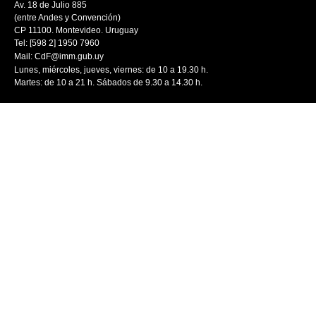
Av. 18 de Julio 885
(entre Andes y Convención)
CP 11100. Montevideo. Uruguay
Tel: [598 2] 1950 7960
Mail:
CdF@imm.gub.uy
Lunes, miércoles, jueves, viernes: de 10 a 19.30 h.
Martes: de 10 a 21 h. Sábados de 9.30 a 14.30 h.