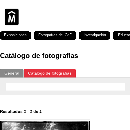
Exposiciones
Fotografías del CdF
Investigación
Educat
Catálogo de fotografías
General
Catálogo de fotografías
Resultados
1
-
1
de
1