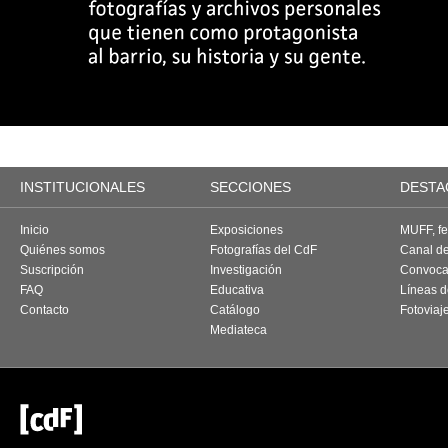
INSTITUCIONALES
SECCIONES
DESTA
Inicio
Exposiciones
MUFF, fes
Quiénes somos
Fotografías del CdF
Canal d
Suscripción
Investigación
Convoca
FAQ
Educativa
Líneas d
Contacto
Catálogo
Fotoviaj
Mediateca