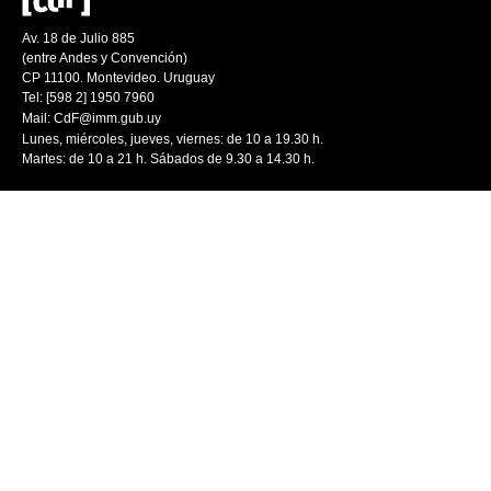
Av. 18 de Julio 885
(entre Andes y Convención)
CP 11100. Montevideo. Uruguay
Tel: [598 2] 1950 7960
Mail:
CdF@imm.gub.uy
Lunes, miércoles, jueves, viernes: de 10 a 19.30 h.
Martes: de 10 a 21 h. Sábados de 9.30 a 14.30 h.