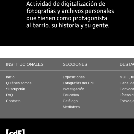
INSTITUCIONALES
SECCIONES
DESTA
Inicio
Exposiciones
MUFF, fes
Quiénes somos
Fotografías del CdF
Canal d
Suscripción
Investigación
Convoca
FAQ
Educativa
Líneas d
Contacto
Catálogo
Fotoviaj
Mediateca