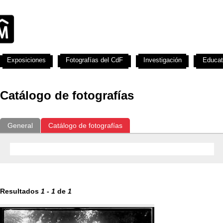
Exposiciones
Fotografías del CdF
Investigación
Educat
Catálogo de fotografías
General
Catálogo de fotografías
Resultados
1
-
1
de
1