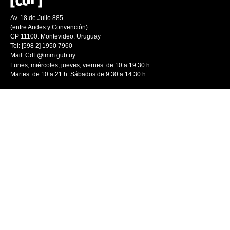
Av. 18 de Julio 885
(entre Andes y Convención)
CP 11100. Montevideo. Uruguay
Tel: [598 2] 1950 7960
Mail:
CdF@imm.gub.uy
Lunes, miércoles, jueves, viernes: de 10 a 19.30 h.
Martes: de 10 a 21 h. Sábados de 9.30 a 14.30 h.