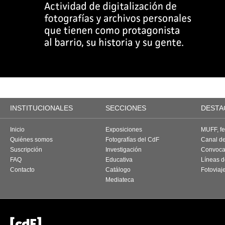
INSTITUCIONALES
SECCIONES
DESTA
Inicio
Exposiciones
MUFF, fes
Quiénes somos
Fotografías del CdF
Canal d
Suscripción
Investigación
Convoca
FAQ
Educativa
Líneas d
Contacto
Catálogo
Fotoviaj
Mediateca