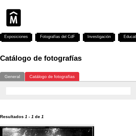
Exposiciones
Fotografías del CdF
Investigación
Educat
Catálogo de fotografías
General
Catálogo de fotografías
Resultados
1
-
1
de
1