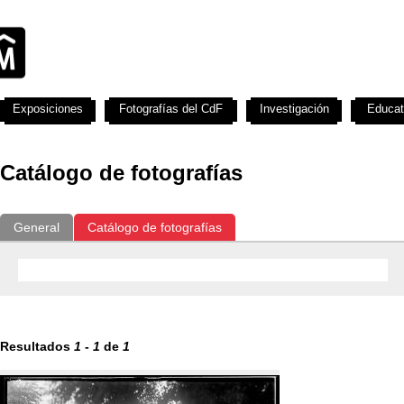
Exposiciones
Fotografías del CdF
Investigación
Educat
Catálogo de fotografías
General
Catálogo de fotografías
Resultados
1
-
1
de
1