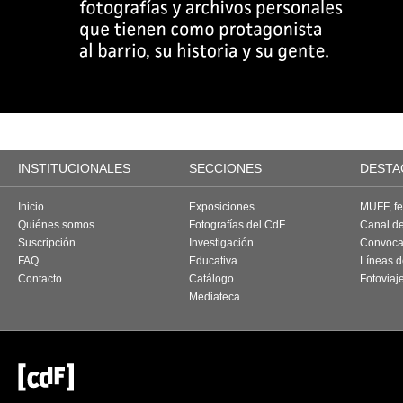
INSTITUCIONALES
SECCIONES
DESTA
Inicio
Exposiciones
MUFF, fes
Quiénes somos
Fotografías del CdF
Canal d
Suscripción
Investigación
Convoca
FAQ
Educativa
Líneas d
Contacto
Catálogo
Fotoviaj
Mediateca