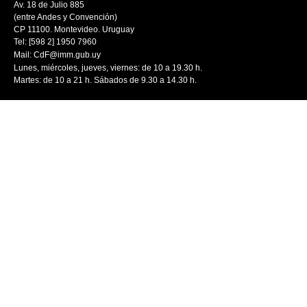
Av. 18 de Julio 885
(entre Andes y Convención)
CP 11100. Montevideo. Uruguay
Tel: [598 2] 1950 7960
Mail:
CdF@imm.gub.uy
Lunes, miércoles, jueves, viernes: de 10 a 19.30 h.
Martes: de 10 a 21 h. Sábados de 9.30 a 14.30 h.