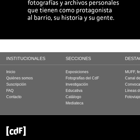
INSTITUCIONALES
SECCIONES
DESTA
Inicio
Exposiciones
MUFF, fes
Quiénes somos
Fotografías del CdF
Canal d
Suscripción
Investigación
Convoca
FAQ
Educativa
Líneas d
Contacto
Catálogo
Fotoviaj
Mediateca