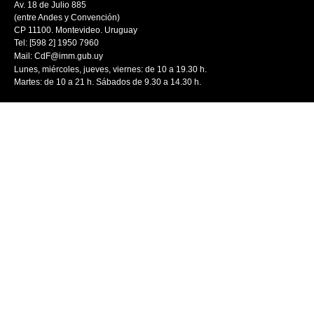
Av. 18 de Julio 885
(entre Andes y Convención)
CP 11100. Montevideo. Uruguay
Tel: [598 2] 1950 7960
Mail:
CdF@imm.gub.uy
Lunes, miércoles, jueves, viernes: de 10 a 19.30 h.
Martes: de 10 a 21 h. Sábados de 9.30 a 14.30 h.