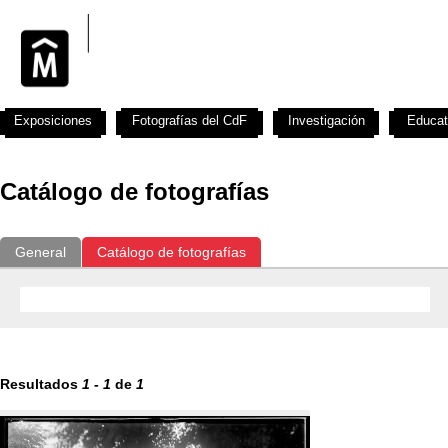
Exposiciones
Fotografías del CdF
Investigación
Educat
Catálogo de fotografías
General
Catálogo de fotografías
Resultados
1
-
1
de
1