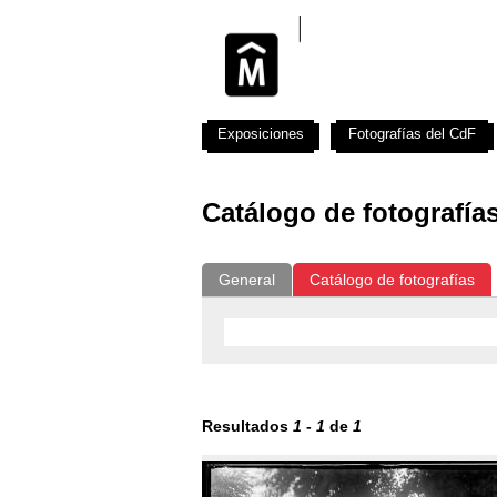
Exposiciones
Fotografías del CdF
Catálogo de fotografía
General
Catálogo de fotografías
Resultados
1
-
1
de
1