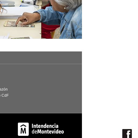
Razón
e CdF