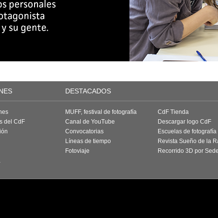
NES
DESTACADOS
nes
MUFF, festival de fotografía
CdF Tienda
as del CdF
Canal de YouTube
Descargar logo CdF
ión
Convocatorias
Escuelas de fotografía
Líneas de tiempo
Revista Sueño de la 
Fotoviaje
Recorrido 3D por Sed
a