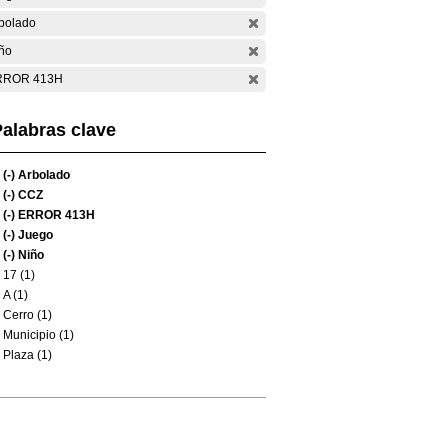
bolado
ño
RROR 413H
alabras clave
(-)
Arbolado
(-)
CCZ
(-)
ERROR 413H
(-)
Juego
(-)
Niño
17 (1)
A (1)
Cerro (1)
Municipio (1)
Plaza (1)