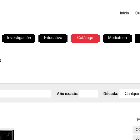
Inicio
Qu
Investigación
Educativa
Catálogo
Mediateca
s
Año exacto:
Década:
F
C
Ju